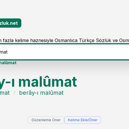
zluk.net
 fazla kelime haznesiyle Osmanlıca Türkçe Sözlük ve Osm
 malûmat
y-ı malûmat
umat
berây-ı malûmat
Düzenleme Öner
Kelime Ekle/Öner