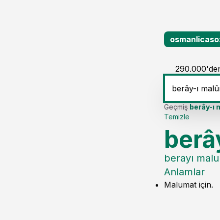
osmanlicaso
290.000'den
Geçmiş
berây-ı
Temizle
berâ
berayı mal
Anlamlar
Malumat için.