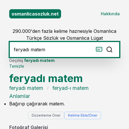
osmanlicasozluk.net
Hakkında
290.000'den fazla kelime haznesiyle Osmanlıca
Türkçe Sözlük ve Osmanlıca Lügat
Geçmiş
feryadı matem
Temizle
feryadı matem
feryadı matem
feryad-ı matem
Anlamlar
Bağırıp çağırarak matem.
Düzenleme Öner
Kelime Ekle/Öner
Fotoğraf Galerisi