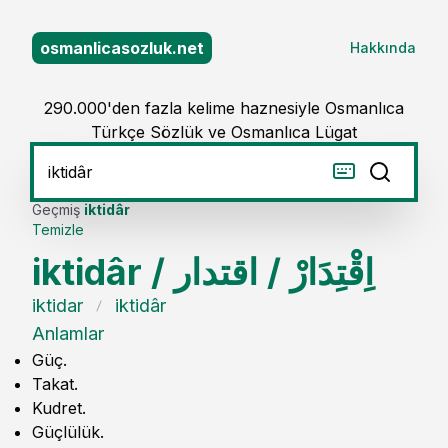
osmanlicasozluk.net
Hakkında
290.000'den fazla kelime haznesiyle Osmanlıca
Türkçe Sözlük ve Osmanlıca Lügat
Geçmiş
iktidâr
Temizle
iktidâr
/
اقتدار
/
اِقْتِدَارْ
iktidar
iktidâr
Anlamlar
Güç.
Takat.
Kudret.
Güçlülük.