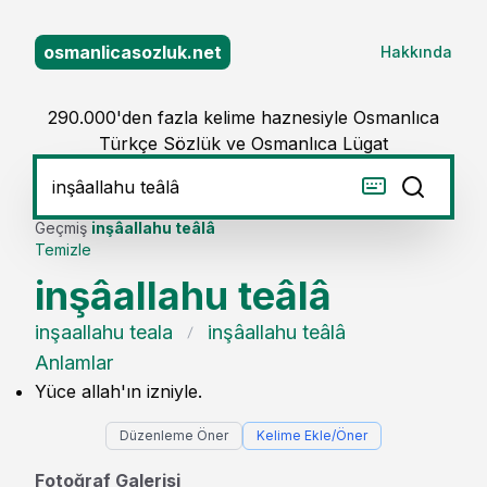
osmanlicasozluk.net
Hakkında
290.000'den fazla kelime haznesiyle Osmanlıca
Türkçe Sözlük ve Osmanlıca Lügat
Geçmiş
inşâallahu teâlâ
Temizle
inşâallahu teâlâ
inşaallahu teala
inşâallahu teâlâ
Anlamlar
Yüce allah'ın izniyle.
Düzenleme Öner
Kelime Ekle/Öner
Fotoğraf Galerisi