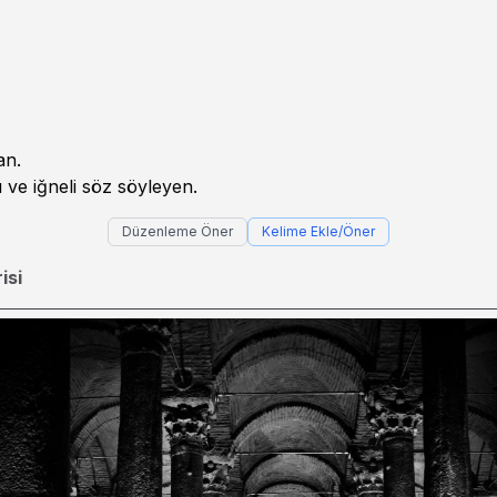
an.
 ve iğneli söz söyleyen.
Düzenleme Öner
Kelime Ekle/Öner
isi