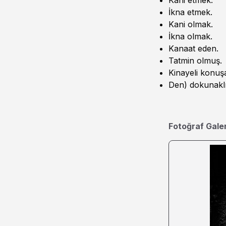
Kani etmek.
İkna etmek.
Kani olmak.
İkna olmak.
Kanaat eden.
Tatmin olmuş.
Kinayeli konuş
Den) dokunaklı
Fotoğraf Galer