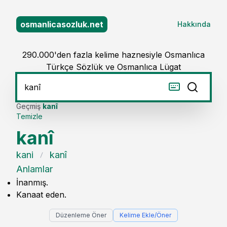
osmanlicasozluk.net
Hakkında
290.000'den fazla kelime haznesiyle Osmanlıca
Türkçe Sözlük ve Osmanlıca Lügat
Geçmiş
kanî
Temizle
kanî
kani
kanî
Anlamlar
İnanmış.
Kanaat eden.
Düzenleme Öner
Kelime Ekle/Öner