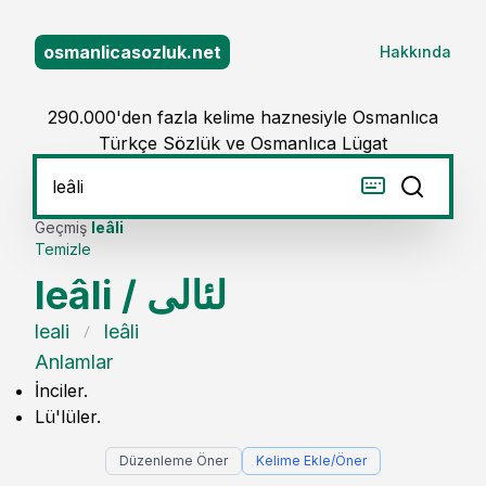
osmanlicasozluk.net
Hakkında
290.000'den fazla kelime haznesiyle Osmanlıca
Türkçe Sözlük ve Osmanlıca Lügat
Geçmiş
leâli
Temizle
leâli
/
لئالى
leali
leâli
Anlamlar
İnciler.
Lü'lüler.
Düzenleme Öner
Kelime Ekle/Öner