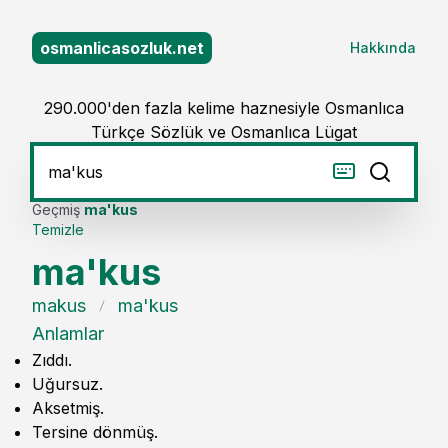
osmanlicasozluk.net
Hakkında
290.000'den fazla kelime haznesiyle Osmanlıca
Türkçe Sözlük ve Osmanlıca Lügat
Geçmiş
ma'kus
Temizle
ma'kus
makus
ma'kus
Anlamlar
Zıddı.
Uğursuz.
Aksetmiş.
Tersine dönmüş.