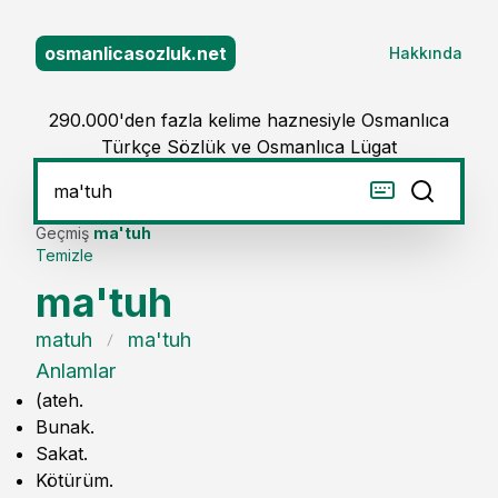
osmanlicasozluk.net
Hakkında
290.000'den fazla kelime haznesiyle Osmanlıca
Türkçe Sözlük ve Osmanlıca Lügat
Geçmiş
ma'tuh
Temizle
ma'tuh
matuh
ma'tuh
Anlamlar
(ateh.
Bunak.
Sakat.
Kötürüm.