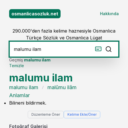
osmanlicasozluk.net
Hakkında
290.000'den fazla kelime haznesiyle Osmanlıca
Türkçe Sözlük ve Osmanlıca Lügat
Geçmiş
malumu ilam
Temizle
malumu ilam
malumu ilam
malûmu ilâm
Anlamlar
Bilineni bildirmek.
Düzenleme Öner
Kelime Ekle/Öner
Fotoğraf Galerisi