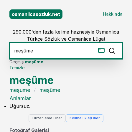
osmanlicasozluk.net
Hakkında
290.000'den fazla kelime haznesiyle Osmanlıca
Türkçe Sözlük ve Osmanlıca Lügat
Geçmiş
meşûme
Temizle
meşûme
meşume
meşûme
Anlamlar
Uğursuz.
Düzenleme Öner
Kelime Ekle/Öner
Fotoğraf Galerisi