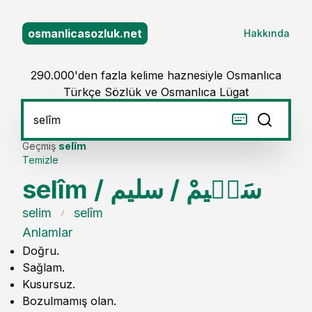
osmanlicasozluk.net
Hakkında
290.000'den fazla kelime haznesiyle Osmanlıca
Türkçe Sözlük ve Osmanlıca Lügat
Geçmiş
selîm
Temizle
selîm
/
سليم
/
سَل۪يمْ
selim
selîm
Anlamlar
Doğru.
Sağlam.
Kusursuz.
Bozulmamış olan.