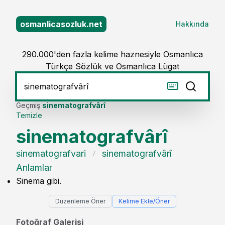
osmanlicasozluk.net
Hakkında
290.000'den fazla kelime haznesiyle Osmanlıca
Türkçe Sözlük ve Osmanlıca Lügat
Geçmiş
sinematografvârî
Temizle
sinematografvârî
sinematografvari
sinematografvârî
Anlamlar
Sinema gibi.
Düzenleme Öner
Kelime Ekle/Öner
Fotoğraf Galerisi