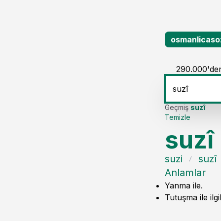
osmanlicaso
290.000'den
Geçmiş
suzî
Temizle
suzî
suzi
suzî
Anlamlar
Yanma ile.
Tutuşma ile ilgil