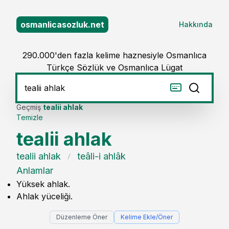
osmanlicasozluk.net
Hakkında
290.000'den fazla kelime haznesiyle Osmanlıca
Türkçe Sözlük ve Osmanlıca Lügat
Geçmiş
tealii ahlak
Temizle
tealii ahlak
tealii ahlak
teâli-i ahlâk
Anlamlar
Yüksek ahlak.
Ahlak yüceliği.
Düzenleme Öner
Kelime Ekle/Öner