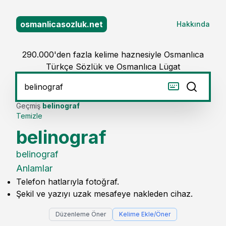
osmanlicasozluk.net
Hakkında
290.000'den fazla kelime haznesiyle Osmanlıca
Türkçe Sözlük ve Osmanlıca Lügat
Geçmiş
belinograf
Temizle
belinograf
belinograf
Anlamlar
Telefon hatlarıyla fotoğraf.
Şekil ve yazıyı uzak mesafeye nakleden cihaz.
Düzenleme Öner
Kelime Ekle/Öner