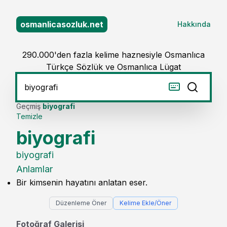
osmanlicasozluk.net
Hakkında
290.000'den fazla kelime haznesiyle Osmanlıca
Türkçe Sözlük ve Osmanlıca Lügat
Geçmiş
biyografi
Temizle
biyografi
biyografi
Anlamlar
Bir kimsenin hayatını anlatan eser.
Düzenleme Öner
Kelime Ekle/Öner
Fotoğraf Galerisi