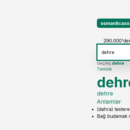
osmanlicaso
290.000'den
Geçmiş
dehre
Temizle
dehr
dehre
Anlamlar
(dahra) testere 
Bağ budamak içi