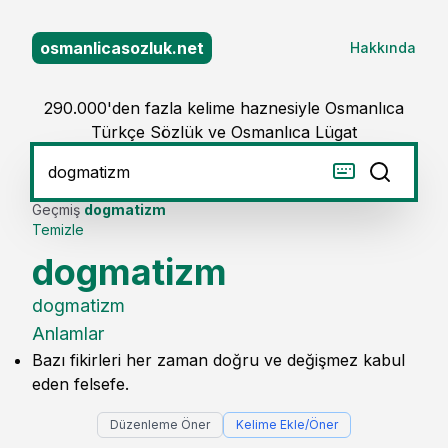
osmanlicasozluk.net
Hakkında
290.000'den fazla kelime haznesiyle Osmanlıca
Türkçe Sözlük ve Osmanlıca Lügat
Geçmiş
dogmatizm
Temizle
dogmatizm
dogmatizm
Anlamlar
Bazı fikirleri her zaman doğru ve değişmez kabul
eden felsefe.
Düzenleme Öner
Kelime Ekle/Öner