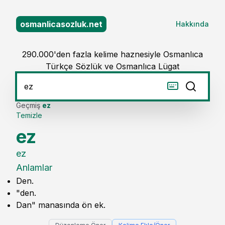
osmanlicasozluk.net
Hakkında
290.000'den fazla kelime haznesiyle Osmanlıca
Türkçe Sözlük ve Osmanlıca Lügat
Geçmiş
ez
Temizle
ez
ez
Anlamlar
Den.
"den.
Dan" manasında ön ek.