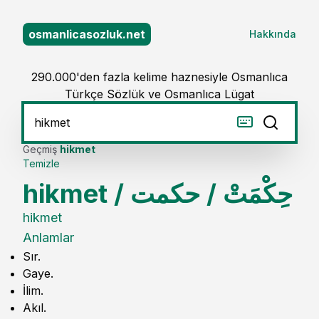
osmanlicasozluk.net
Hakkında
290.000'den fazla kelime haznesiyle Osmanlıca
Türkçe Sözlük ve Osmanlıca Lügat
Geçmiş
hikmet
Temizle
hikmet
/
حكمت
/
حِكْمَتْ
hikmet
Anlamlar
Sır.
Gaye.
İlim.
Akıl.