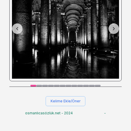
Kelime Ekle/Öner
osmanlıcasözlük.net - 2024
-