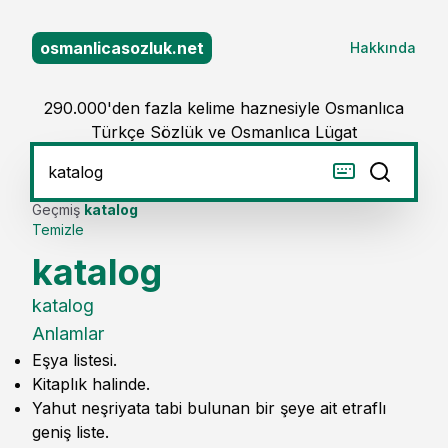
osmanlicasozluk.net
Hakkında
290.000'den fazla kelime haznesiyle Osmanlıca
Türkçe Sözlük ve Osmanlıca Lügat
Geçmiş
katalog
Temizle
katalog
katalog
Anlamlar
Eşya listesi.
Kitaplık halinde.
Yahut neşriyata tabi bulunan bir şeye ait etraflı
geniş liste.