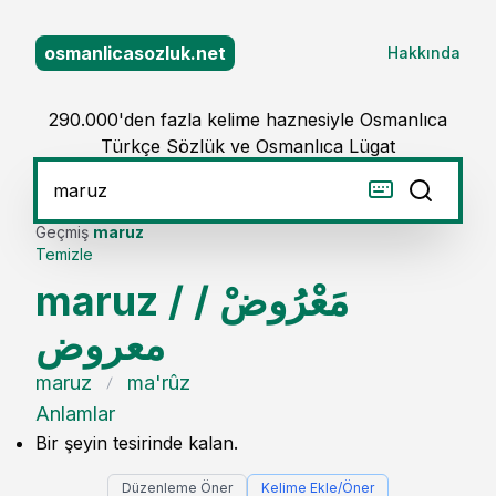
osmanlicasozluk.net
Hakkında
290.000'den fazla kelime haznesiyle Osmanlıca
Türkçe Sözlük ve Osmanlıca Lügat
Geçmiş
maruz
Temizle
maruz
/
/
مَعْرُوضْ
معروض
maruz
ma'rûz
Anlamlar
Bir şeyin tesirinde kalan.
Düzenleme Öner
Kelime Ekle/Öner