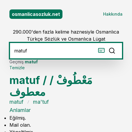
osmanlicasozluk.net
Hakkında
290.000'den fazla kelime haznesiyle Osmanlıca
Türkçe Sözlük ve Osmanlıca Lügat
Geçmiş
matuf
Temizle
matuf
/
/
مَعْطُوفْ
معطوف
matuf
ma'tuf
Anlamlar
Eğilmiş.
Mail olan.