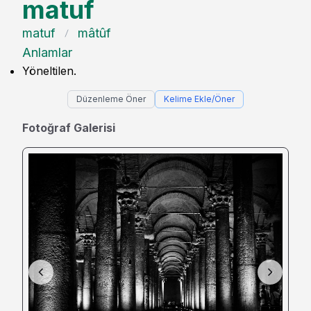
matuf
matuf
mâtûf
Anlamlar
Yöneltilen.
Düzenleme Öner
Kelime Ekle/Öner
Fotoğraf Galerisi