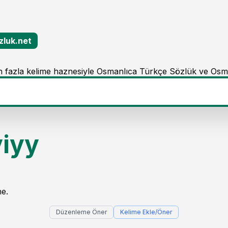
zluk.net
 fazla kelime haznesiyle Osmanlıca Türkçe Sözlük ve Osm
iyy
e.
Düzenleme Öner
Kelime Ekle/Öner