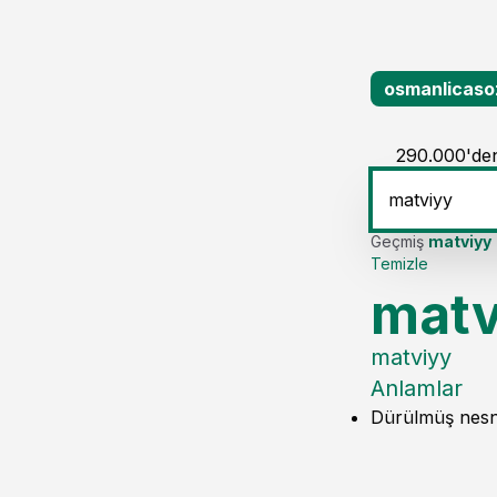
osmanlicaso
290.000'den
Geçmiş
matviyy
Temizle
matv
matviyy
Anlamlar
Dürülmüş nesn