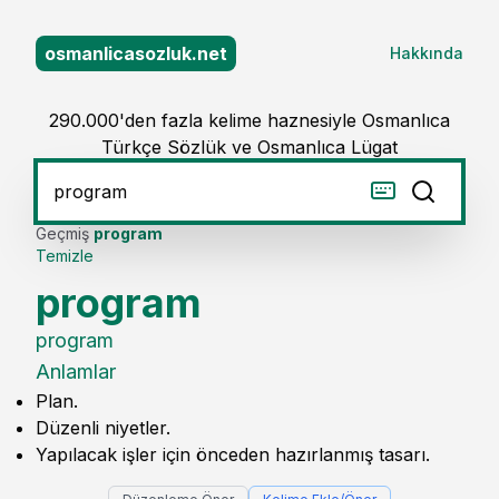
osmanlicasozluk.net
Hakkında
290.000'den fazla kelime haznesiyle Osmanlıca
Türkçe Sözlük ve Osmanlıca Lügat
Geçmiş
program
Temizle
program
program
Anlamlar
Plan.
Düzenli niyetler.
Yapılacak işler için önceden hazırlanmış tasarı.