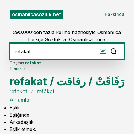
osmanlicasozluk.net
Hakkında
290.000'den fazla kelime haznesiyle Osmanlıca
Türkçe Sözlük ve Osmanlıca Lügat
Geçmiş
refakat
Temizle
refakat
/
رفاقت
/
رَفَاقَتْ
refakat
refâkat
Anlamlar
Eşlik.
Eşliğinde.
Arkadaşlık.
Eşlik etmek.