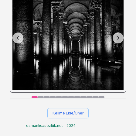
Kelime Ekle/Öner
osmanlıcasözlük.net - 2024
-