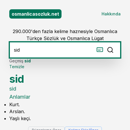
osmanlicasozluk.net
Hakkında
290.000'den fazla kelime haznesiyle Osmanlıca
Türkçe Sözlük ve Osmanlıca Lügat
Geçmiş
sid
Temizle
sid
sid
Anlamlar
Kurt.
Arslan.
Yaşlı keçi.