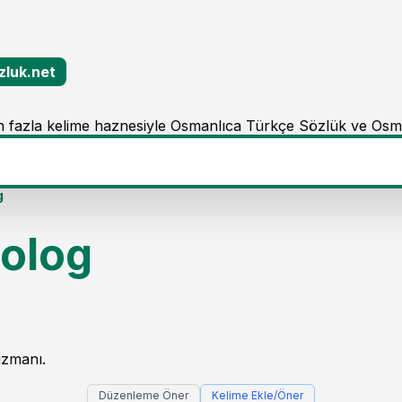
zluk.net
 fazla kelime haznesiyle Osmanlıca Türkçe Sözlük ve Osm
g
olog
uzmanı.
Düzenleme Öner
Kelime Ekle/Öner